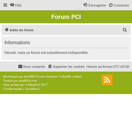
FAQ
S’enregistrer
Connexion
Forum PCI
R
Index du forum
e
Informations
c
h
Désolé, mais ce forum est actuellement indisponible.
e
r
Nous contacter
Supprimer les cookies
Heures au format
UTC+02:00
c
Développé par
phpBB
® Forum Software © phpBB Limited
h
Traduit par
phpBB-fr.com
Style
proflat
par ©
Mazeltof
2017
e
Confidentialité
|
Conditions
r