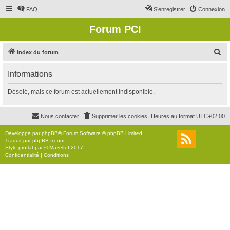
FAQ
S’enregistrer
Connexion
Forum PCI
R
Index du forum
e
Informations
c
h
Désolé, mais ce forum est actuellement indisponible.
e
r
Nous contacter
Supprimer les cookies
Heures au format
UTC+02:00
c
Développé par
phpBB
® Forum Software © phpBB Limited
h
Traduit par
phpBB-fr.com
Style
proflat
par ©
Mazeltof
2017
e
Confidentialité
|
Conditions
r