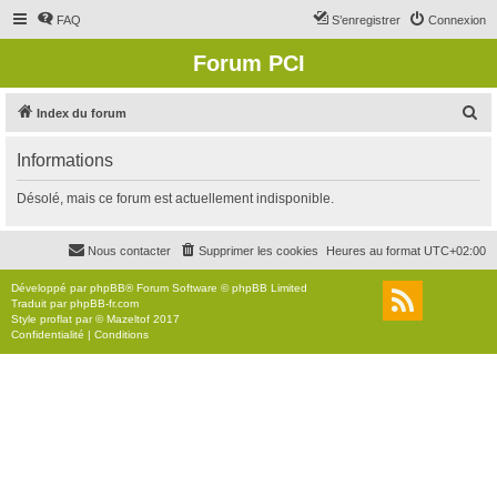
FAQ
S’enregistrer
Connexion
Forum PCI
R
Index du forum
e
Informations
c
h
Désolé, mais ce forum est actuellement indisponible.
e
r
Nous contacter
Supprimer les cookies
Heures au format
UTC+02:00
c
Développé par
phpBB
® Forum Software © phpBB Limited
h
Traduit par
phpBB-fr.com
Style
proflat
par ©
Mazeltof
2017
e
Confidentialité
|
Conditions
r