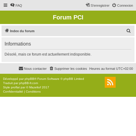
FAQ
S’enregistrer
Connexion
Forum PCI
R
Index du forum
e
Informations
c
h
Désolé, mais ce forum est actuellement indisponible.
e
r
Nous contacter
Supprimer les cookies
Heures au format
UTC+02:00
c
Développé par
phpBB
® Forum Software © phpBB Limited
h
Traduit par
phpBB-fr.com
Style
proflat
par ©
Mazeltof
2017
e
Confidentialité
|
Conditions
r