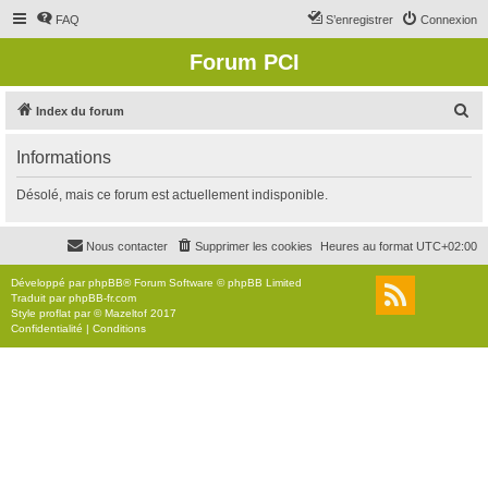
FAQ
S’enregistrer
Connexion
Forum PCI
R
Index du forum
e
Informations
c
h
Désolé, mais ce forum est actuellement indisponible.
e
r
Nous contacter
Supprimer les cookies
Heures au format
UTC+02:00
c
Développé par
phpBB
® Forum Software © phpBB Limited
h
Traduit par
phpBB-fr.com
Style
proflat
par ©
Mazeltof
2017
e
Confidentialité
|
Conditions
r