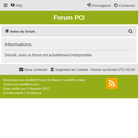
FAQ
S’enregistrer
Connexion
Forum PCI
R
Index du forum
e
Informations
c
h
Désolé, mais ce forum est actuellement indisponible.
e
r
Nous contacter
Supprimer les cookies
Heures au format
UTC+02:00
c
Développé par
phpBB
® Forum Software © phpBB Limited
h
Traduit par
phpBB-fr.com
Style
proflat
par ©
Mazeltof
2017
e
Confidentialité
|
Conditions
r