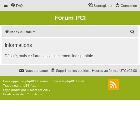
FAQ
S’enregistrer
Connexion
Forum PCI
R
Index du forum
e
Informations
c
h
Désolé, mais ce forum est actuellement indisponible.
e
r
Nous contacter
Supprimer les cookies
Heures au format
UTC+02:00
c
Développé par
phpBB
® Forum Software © phpBB Limited
h
Traduit par
phpBB-fr.com
Style
proflat
par ©
Mazeltof
2017
e
Confidentialité
|
Conditions
r