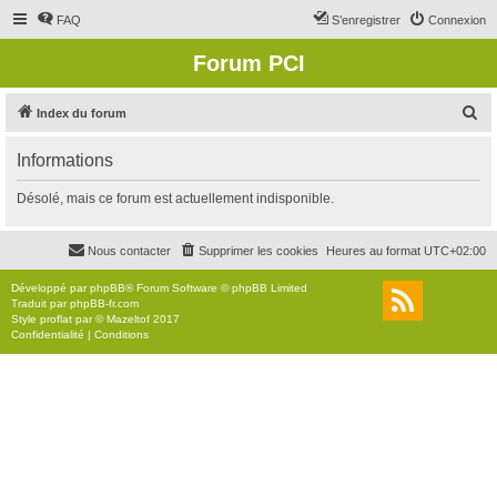
FAQ
S’enregistrer
Connexion
Forum PCI
R
Index du forum
e
Informations
c
h
Désolé, mais ce forum est actuellement indisponible.
e
r
Nous contacter
Supprimer les cookies
Heures au format
UTC+02:00
c
Développé par
phpBB
® Forum Software © phpBB Limited
h
Traduit par
phpBB-fr.com
Style
proflat
par ©
Mazeltof
2017
e
Confidentialité
|
Conditions
r