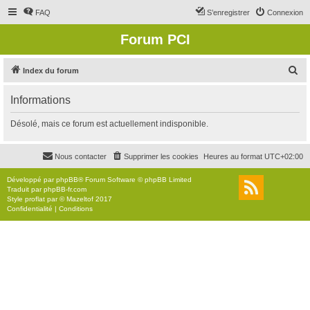
FAQ
S’enregistrer
Connexion
Forum PCI
R
Index du forum
e
Informations
c
h
Désolé, mais ce forum est actuellement indisponible.
e
r
Nous contacter
Supprimer les cookies
Heures au format
UTC+02:00
c
Développé par
phpBB
® Forum Software © phpBB Limited
h
Traduit par
phpBB-fr.com
Style
proflat
par ©
Mazeltof
2017
e
Confidentialité
|
Conditions
r