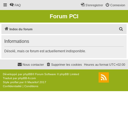
FAQ
S’enregistrer
Connexion
Forum PCI
R
Index du forum
e
Informations
c
h
Désolé, mais ce forum est actuellement indisponible.
e
r
Nous contacter
Supprimer les cookies
Heures au format
UTC+02:00
c
Développé par
phpBB
® Forum Software © phpBB Limited
h
Traduit par
phpBB-fr.com
Style
proflat
par ©
Mazeltof
2017
e
Confidentialité
|
Conditions
r