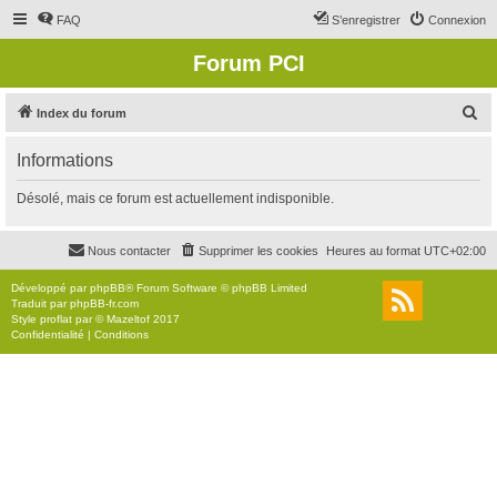
FAQ
S’enregistrer
Connexion
Forum PCI
R
Index du forum
e
Informations
c
h
Désolé, mais ce forum est actuellement indisponible.
e
r
Nous contacter
Supprimer les cookies
Heures au format
UTC+02:00
c
Développé par
phpBB
® Forum Software © phpBB Limited
h
Traduit par
phpBB-fr.com
Style
proflat
par ©
Mazeltof
2017
e
Confidentialité
|
Conditions
r