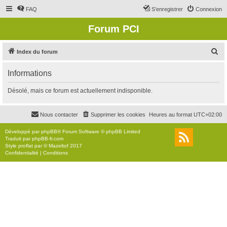
FAQ
S’enregistrer
Connexion
Forum PCI
R
Index du forum
e
Informations
c
h
Désolé, mais ce forum est actuellement indisponible.
e
r
Nous contacter
Supprimer les cookies
Heures au format
UTC+02:00
c
Développé par
phpBB
® Forum Software © phpBB Limited
h
Traduit par
phpBB-fr.com
Style
proflat
par ©
Mazeltof
2017
e
Confidentialité
|
Conditions
r