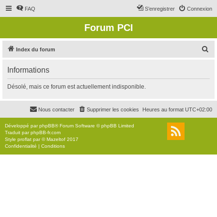
FAQ
S’enregistrer
Connexion
Forum PCI
R
Index du forum
e
Informations
c
h
Désolé, mais ce forum est actuellement indisponible.
e
r
Nous contacter
Supprimer les cookies
Heures au format
UTC+02:00
c
Développé par
phpBB
® Forum Software © phpBB Limited
h
Traduit par
phpBB-fr.com
Style
proflat
par ©
Mazeltof
2017
e
Confidentialité
|
Conditions
r