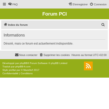
FAQ
S’enregistrer
Connexion
Forum PCI
R
Index du forum
e
Informations
c
h
Désolé, mais ce forum est actuellement indisponible.
e
r
Nous contacter
Supprimer les cookies
Heures au format
UTC+02:00
c
Développé par
phpBB
® Forum Software © phpBB Limited
h
Traduit par
phpBB-fr.com
Style
proflat
par ©
Mazeltof
2017
e
Confidentialité
|
Conditions
r