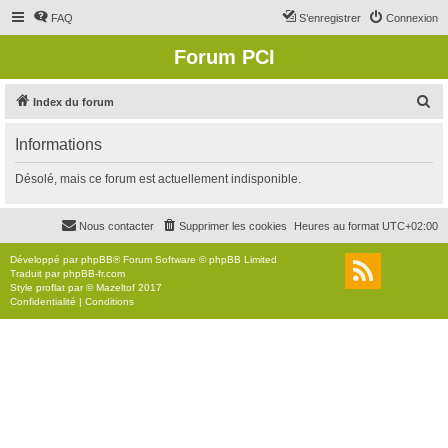
FAQ
S’enregistrer
Connexion
Forum PCI
R
Index du forum
e
Informations
c
h
Désolé, mais ce forum est actuellement indisponible.
e
r
Nous contacter
Supprimer les cookies
Heures au format
UTC+02:00
c
Développé par
phpBB
® Forum Software © phpBB Limited
h
Traduit par
phpBB-fr.com
Style
proflat
par ©
Mazeltof
2017
e
Confidentialité
|
Conditions
r