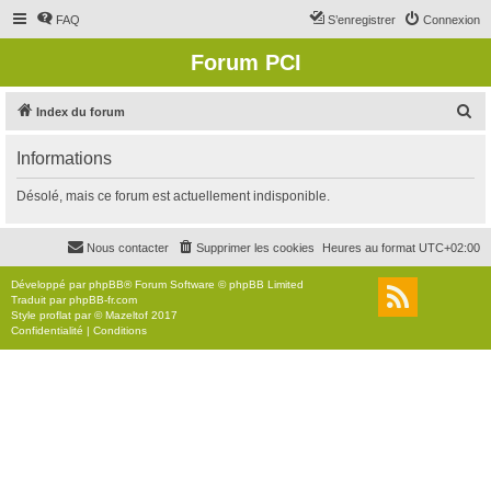
FAQ
S’enregistrer
Connexion
Forum PCI
R
Index du forum
e
Informations
c
h
Désolé, mais ce forum est actuellement indisponible.
e
r
Nous contacter
Supprimer les cookies
Heures au format
UTC+02:00
c
Développé par
phpBB
® Forum Software © phpBB Limited
h
Traduit par
phpBB-fr.com
Style
proflat
par ©
Mazeltof
2017
e
Confidentialité
|
Conditions
r