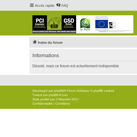
Accès rapide
FAQ
Index du forum
Informations
Désolé, mais ce forum est actuellement indisponible.
Développé par
phpBB
® Forum Software © phpBB Limited
Traduit par
phpBB-fr.com
Style
proflat
par ©
Mazeltof
2017
Confidentialité
|
Conditions