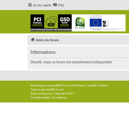
Accès rapide
FAQ
Index du forum
Informations
Désolé, mais ce forum est actuellement indisponible.
Développé par
phpBB
® Forum Software © phpBB Limited
Traduit par
phpBB-fr.com
Style
proflat
par ©
Mazeltof
2017
Confidentialité
|
Conditions