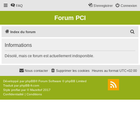
FAQ
S’enregistrer
Connexion
Forum PCI
R
Index du forum
e
Informations
c
h
Désolé, mais ce forum est actuellement indisponible.
e
r
Nous contacter
Supprimer les cookies
Heures au format
UTC+02:00
c
Développé par
phpBB
® Forum Software © phpBB Limited
h
Traduit par
phpBB-fr.com
Style
proflat
par ©
Mazeltof
2017
e
Confidentialité
|
Conditions
r