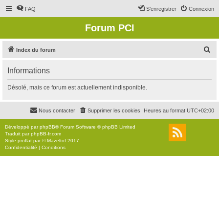
FAQ
S’enregistrer
Connexion
Forum PCI
R
Index du forum
e
Informations
c
h
Désolé, mais ce forum est actuellement indisponible.
e
r
Nous contacter
Supprimer les cookies
Heures au format
UTC+02:00
c
Développé par
phpBB
® Forum Software © phpBB Limited
h
Traduit par
phpBB-fr.com
Style
proflat
par ©
Mazeltof
2017
e
Confidentialité
|
Conditions
r