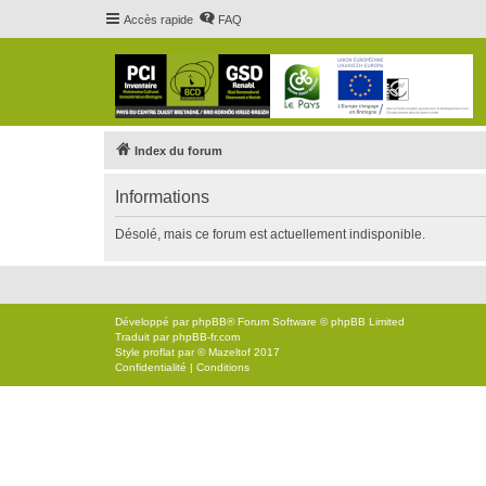
Accès rapide
FAQ
Index du forum
Informations
Désolé, mais ce forum est actuellement indisponible.
Développé par
phpBB
® Forum Software © phpBB Limited
Traduit par
phpBB-fr.com
Style
proflat
par ©
Mazeltof
2017
Confidentialité
|
Conditions