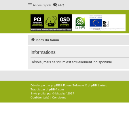
Accès rapide
FAQ
Index du forum
Informations
Désolé, mais ce forum est actuellement indisponible.
Développé par
phpBB
® Forum Software © phpBB Limited
Traduit par
phpBB-fr.com
Style
proflat
par ©
Mazeltof
2017
Confidentialité
|
Conditions