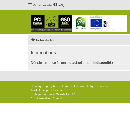
Accès rapide
FAQ
Index du forum
Informations
Désolé, mais ce forum est actuellement indisponible.
Développé par
phpBB
® Forum Software © phpBB Limited
Traduit par
phpBB-fr.com
Style
proflat
par ©
Mazeltof
2017
Confidentialité
|
Conditions