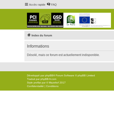
Accès rapide
FAQ
Index du forum
Informations
Désolé, mais ce forum est actuellement indisponible.
Développé par
phpBB
® Forum Software © phpBB Limited
Traduit par
phpBB-fr.com
Style
proflat
par ©
Mazeltof
2017
Confidentialité
|
Conditions