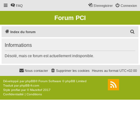
FAQ
S’enregistrer
Connexion
Forum PCI
R
Index du forum
e
Informations
c
h
Désolé, mais ce forum est actuellement indisponible.
e
r
Nous contacter
Supprimer les cookies
Heures au format
UTC+02:00
c
Développé par
phpBB
® Forum Software © phpBB Limited
h
Traduit par
phpBB-fr.com
Style
proflat
par ©
Mazeltof
2017
e
Confidentialité
|
Conditions
r