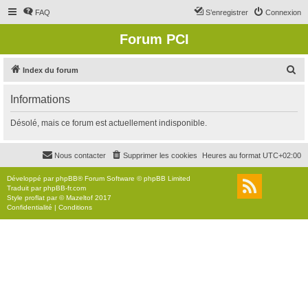
FAQ
S’enregistrer
Connexion
Forum PCI
R
Index du forum
e
Informations
c
h
Désolé, mais ce forum est actuellement indisponible.
e
r
Nous contacter
Supprimer les cookies
Heures au format
UTC+02:00
c
Développé par
phpBB
® Forum Software © phpBB Limited
h
Traduit par
phpBB-fr.com
Style
proflat
par ©
Mazeltof
2017
e
Confidentialité
|
Conditions
r