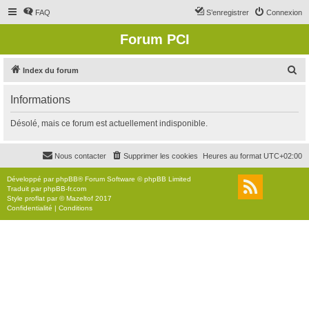
FAQ
S’enregistrer
Connexion
Forum PCI
R
Index du forum
e
Informations
c
h
Désolé, mais ce forum est actuellement indisponible.
e
r
Nous contacter
Supprimer les cookies
Heures au format
UTC+02:00
c
Développé par
phpBB
® Forum Software © phpBB Limited
h
Traduit par
phpBB-fr.com
Style
proflat
par ©
Mazeltof
2017
e
Confidentialité
|
Conditions
r