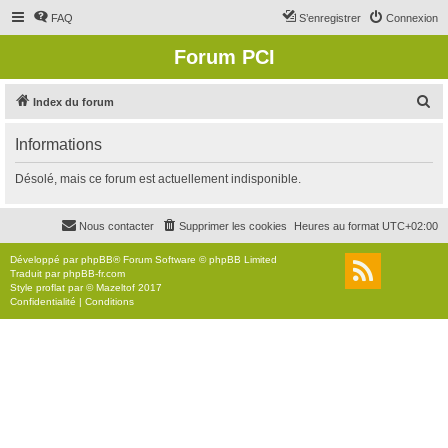
FAQ
S’enregistrer
Connexion
Forum PCI
R
Index du forum
e
Informations
c
h
Désolé, mais ce forum est actuellement indisponible.
e
r
Nous contacter
Supprimer les cookies
Heures au format
UTC+02:00
c
Développé par
phpBB
® Forum Software © phpBB Limited
h
Traduit par
phpBB-fr.com
Style
proflat
par ©
Mazeltof
2017
e
Confidentialité
|
Conditions
r