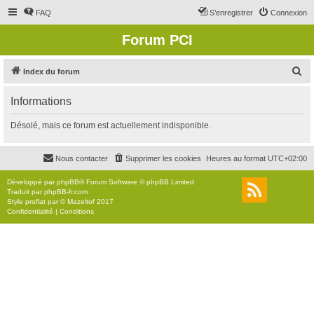
FAQ
S’enregistrer
Connexion
Forum PCI
R
Index du forum
e
Informations
c
h
Désolé, mais ce forum est actuellement indisponible.
e
r
Nous contacter
Supprimer les cookies
Heures au format
UTC+02:00
c
Développé par
phpBB
® Forum Software © phpBB Limited
h
Traduit par
phpBB-fr.com
Style
proflat
par ©
Mazeltof
2017
e
Confidentialité
|
Conditions
r