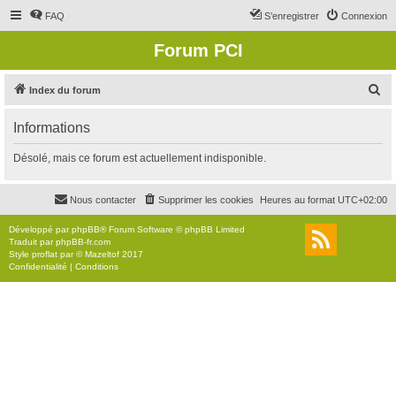
FAQ
S’enregistrer
Connexion
Forum PCI
R
Index du forum
e
Informations
c
h
Désolé, mais ce forum est actuellement indisponible.
e
r
Nous contacter
Supprimer les cookies
Heures au format
UTC+02:00
c
Développé par
phpBB
® Forum Software © phpBB Limited
h
Traduit par
phpBB-fr.com
Style
proflat
par ©
Mazeltof
2017
e
Confidentialité
|
Conditions
r