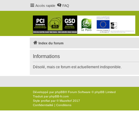
Accès rapide
FAQ
Index du forum
Informations
Désolé, mais ce forum est actuellement indisponible.
Développé par
phpBB
® Forum Software © phpBB Limited
Traduit par
phpBB-fr.com
Style
proflat
par ©
Mazeltof
2017
Confidentialité
|
Conditions