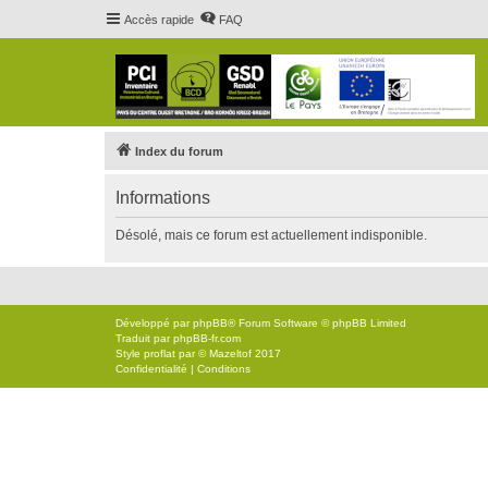
Accès rapide
FAQ
Index du forum
Informations
Désolé, mais ce forum est actuellement indisponible.
Développé par
phpBB
® Forum Software © phpBB Limited
Traduit par
phpBB-fr.com
Style
proflat
par ©
Mazeltof
2017
Confidentialité
|
Conditions