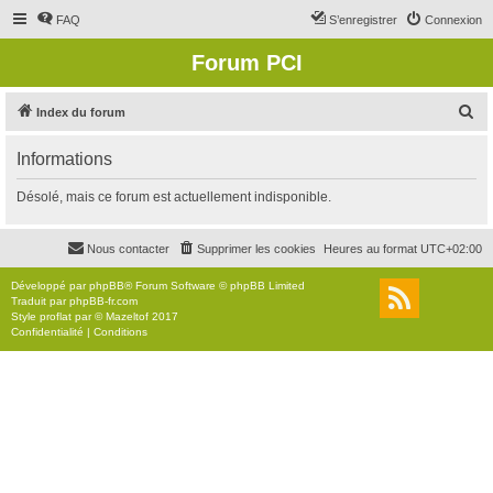
FAQ
S’enregistrer
Connexion
Forum PCI
R
Index du forum
e
Informations
c
h
Désolé, mais ce forum est actuellement indisponible.
e
r
Nous contacter
Supprimer les cookies
Heures au format
UTC+02:00
c
Développé par
phpBB
® Forum Software © phpBB Limited
h
Traduit par
phpBB-fr.com
Style
proflat
par ©
Mazeltof
2017
e
Confidentialité
|
Conditions
r