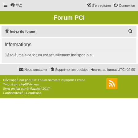
FAQ
S’enregistrer
Connexion
Forum PCI
R
Index du forum
e
Informations
c
h
Désolé, mais ce forum est actuellement indisponible.
e
r
Nous contacter
Supprimer les cookies
Heures au format
UTC+02:00
c
Développé par
phpBB
® Forum Software © phpBB Limited
h
Traduit par
phpBB-fr.com
Style
proflat
par ©
Mazeltof
2017
e
Confidentialité
|
Conditions
r