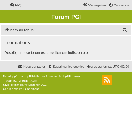
FAQ
S’enregistrer
Connexion
Forum PCI
R
Index du forum
e
Informations
c
h
Désolé, mais ce forum est actuellement indisponible.
e
r
Nous contacter
Supprimer les cookies
Heures au format
UTC+02:00
c
Développé par
phpBB
® Forum Software © phpBB Limited
h
Traduit par
phpBB-fr.com
Style
proflat
par ©
Mazeltof
2017
e
Confidentialité
|
Conditions
r