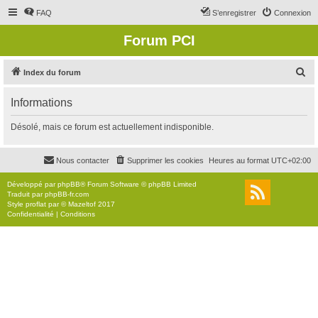
FAQ
S’enregistrer
Connexion
Forum PCI
R
Index du forum
e
Informations
c
h
Désolé, mais ce forum est actuellement indisponible.
e
r
Nous contacter
Supprimer les cookies
Heures au format
UTC+02:00
c
Développé par
phpBB
® Forum Software © phpBB Limited
h
Traduit par
phpBB-fr.com
Style
proflat
par ©
Mazeltof
2017
e
Confidentialité
|
Conditions
r