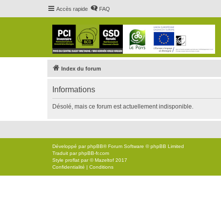
Accès rapide
FAQ
Index du forum
Informations
Désolé, mais ce forum est actuellement indisponible.
Développé par
phpBB
® Forum Software © phpBB Limited
Traduit par
phpBB-fr.com
Style
proflat
par ©
Mazeltof
2017
Confidentialité
|
Conditions