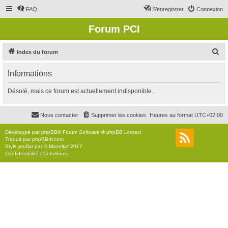
FAQ
S’enregistrer
Connexion
Forum PCI
R
Index du forum
e
Informations
c
h
Désolé, mais ce forum est actuellement indisponible.
e
r
Nous contacter
Supprimer les cookies
Heures au format
UTC+02:00
c
Développé par
phpBB
® Forum Software © phpBB Limited
h
Traduit par
phpBB-fr.com
Style
proflat
par ©
Mazeltof
2017
e
Confidentialité
|
Conditions
r