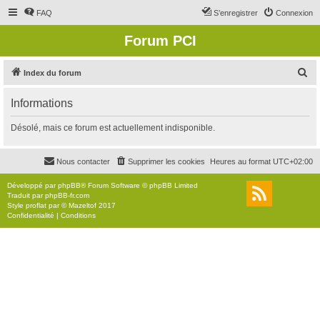
FAQ
S’enregistrer
Connexion
Forum PCI
R
Index du forum
e
Informations
c
h
Désolé, mais ce forum est actuellement indisponible.
e
r
Nous contacter
Supprimer les cookies
Heures au format
UTC+02:00
c
Développé par
phpBB
® Forum Software © phpBB Limited
h
Traduit par
phpBB-fr.com
Style
proflat
par ©
Mazeltof
2017
e
Confidentialité
|
Conditions
r