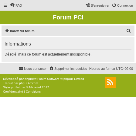
FAQ
S’enregistrer
Connexion
Forum PCI
R
Index du forum
e
Informations
c
h
Désolé, mais ce forum est actuellement indisponible.
e
r
Nous contacter
Supprimer les cookies
Heures au format
UTC+02:00
c
Développé par
phpBB
® Forum Software © phpBB Limited
h
Traduit par
phpBB-fr.com
Style
proflat
par ©
Mazeltof
2017
e
Confidentialité
|
Conditions
r