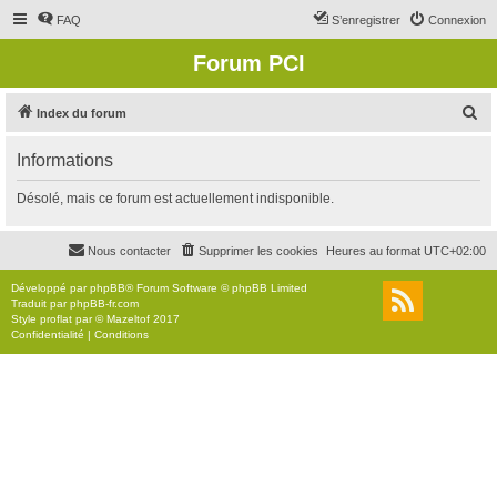
FAQ
S’enregistrer
Connexion
Forum PCI
R
Index du forum
e
Informations
c
h
Désolé, mais ce forum est actuellement indisponible.
e
r
Nous contacter
Supprimer les cookies
Heures au format
UTC+02:00
c
Développé par
phpBB
® Forum Software © phpBB Limited
h
Traduit par
phpBB-fr.com
Style
proflat
par ©
Mazeltof
2017
e
Confidentialité
|
Conditions
r