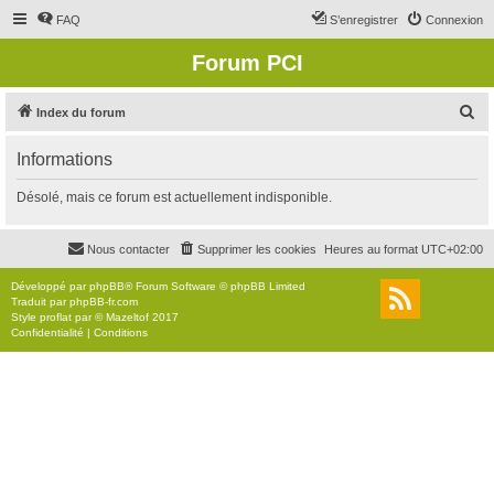
FAQ
S’enregistrer
Connexion
Forum PCI
R
Index du forum
e
Informations
c
h
Désolé, mais ce forum est actuellement indisponible.
e
r
Nous contacter
Supprimer les cookies
Heures au format
UTC+02:00
c
Développé par
phpBB
® Forum Software © phpBB Limited
h
Traduit par
phpBB-fr.com
Style
proflat
par ©
Mazeltof
2017
e
Confidentialité
|
Conditions
r