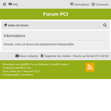
FAQ
S’enregistrer
Connexion
Forum PCI
R
Index du forum
e
Informations
c
h
Désolé, mais ce forum est actuellement indisponible.
e
r
Nous contacter
Supprimer les cookies
Heures au format
UTC+02:00
c
Développé par
phpBB
® Forum Software © phpBB Limited
h
Traduit par
phpBB-fr.com
Style
proflat
par ©
Mazeltof
2017
e
Confidentialité
|
Conditions
r