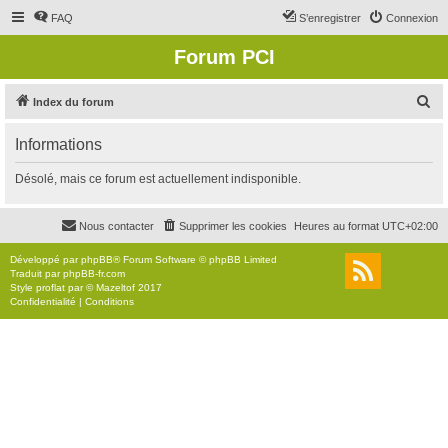
FAQ
S’enregistrer
Connexion
Forum PCI
R
Index du forum
e
Informations
c
h
Désolé, mais ce forum est actuellement indisponible.
e
r
Nous contacter
Supprimer les cookies
Heures au format
UTC+02:00
c
Développé par
phpBB
® Forum Software © phpBB Limited
h
Traduit par
phpBB-fr.com
Style
proflat
par ©
Mazeltof
2017
e
Confidentialité
|
Conditions
r