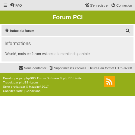
FAQ
S’enregistrer
Connexion
Forum PCI
R
Index du forum
e
Informations
c
h
Désolé, mais ce forum est actuellement indisponible.
e
r
Nous contacter
Supprimer les cookies
Heures au format
UTC+02:00
c
Développé par
phpBB
® Forum Software © phpBB Limited
h
Traduit par
phpBB-fr.com
Style
proflat
par ©
Mazeltof
2017
e
Confidentialité
|
Conditions
r