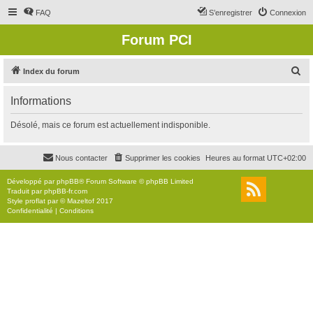
FAQ
S’enregistrer
Connexion
Forum PCI
R
Index du forum
e
Informations
c
h
Désolé, mais ce forum est actuellement indisponible.
e
r
Nous contacter
Supprimer les cookies
Heures au format
UTC+02:00
c
Développé par
phpBB
® Forum Software © phpBB Limited
h
Traduit par
phpBB-fr.com
Style
proflat
par ©
Mazeltof
2017
e
Confidentialité
|
Conditions
r