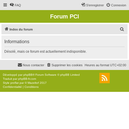
FAQ
S’enregistrer
Connexion
Forum PCI
R
Index du forum
e
Informations
c
h
Désolé, mais ce forum est actuellement indisponible.
e
r
Nous contacter
Supprimer les cookies
Heures au format
UTC+02:00
c
Développé par
phpBB
® Forum Software © phpBB Limited
h
Traduit par
phpBB-fr.com
Style
proflat
par ©
Mazeltof
2017
e
Confidentialité
|
Conditions
r