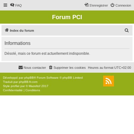
FAQ
S’enregistrer
Connexion
Forum PCI
R
Index du forum
e
Informations
c
h
Désolé, mais ce forum est actuellement indisponible.
e
r
Nous contacter
Supprimer les cookies
Heures au format
UTC+02:00
c
Développé par
phpBB
® Forum Software © phpBB Limited
h
Traduit par
phpBB-fr.com
Style
proflat
par ©
Mazeltof
2017
e
Confidentialité
|
Conditions
r