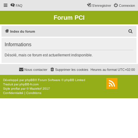
FAQ
S’enregistrer
Connexion
Forum PCI
R
Index du forum
e
Informations
c
h
Désolé, mais ce forum est actuellement indisponible.
e
r
Nous contacter
Supprimer les cookies
Heures au format
UTC+02:00
c
Développé par
phpBB
® Forum Software © phpBB Limited
h
Traduit par
phpBB-fr.com
Style
proflat
par ©
Mazeltof
2017
e
Confidentialité
|
Conditions
r