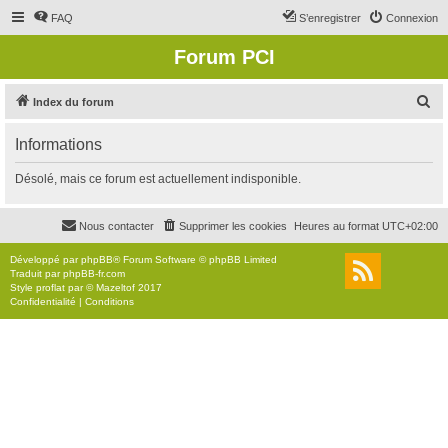
FAQ
S’enregistrer
Connexion
Forum PCI
R
Index du forum
e
Informations
c
h
Désolé, mais ce forum est actuellement indisponible.
e
r
Nous contacter
Supprimer les cookies
Heures au format
UTC+02:00
c
Développé par
phpBB
® Forum Software © phpBB Limited
h
Traduit par
phpBB-fr.com
Style
proflat
par ©
Mazeltof
2017
e
Confidentialité
|
Conditions
r